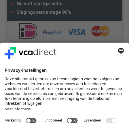
✔
Nu met startgarantie
✔
Slagingspercentage 90%
Veilig & Vertrouwd
Vragen? Bel ons gerust:
+31(0)85 0719 500
of stuur ons een e-mail
Contact
VCA Direct
Louis Braillelaan 80
2719 EK Zoetermeer