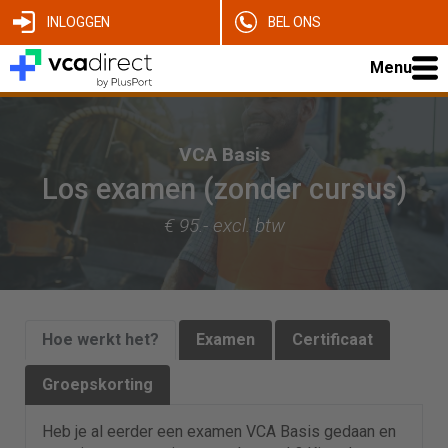
INLOGGEN
BEL ONS
Menu
VCA Basis
Los examen (zonder cursus)
€ 95.- excl. btw
Hoe werkt het?
Examen
Certificaat
Groepskorting
Heb je al eerder een examen VCA Basis gedaan en