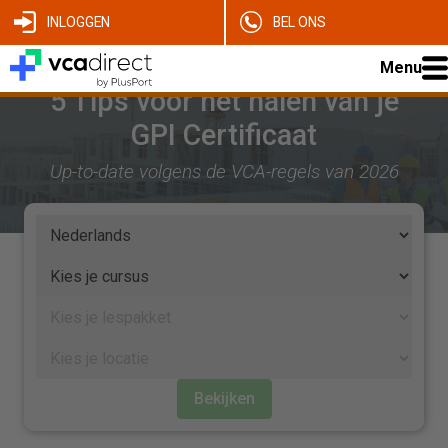
INLOGGEN
BEL ONS
Menu
5 Tips voor het halen van je
GPI Certificaat
Up-to-date volgens de VCA-regels van 2026
Bekijken