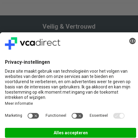
Veilig & Vertrouwd
Vragen? Bel ons gerust:
+31(0)85 0719 500
of stuur ons een e-mail
Contact
VCA Direct
Louis Braillelaan 80
2719 EK Zoetermeer
© 2026 Copyright
Algemene voorwaarden
Privacy Statement
Disclaimer