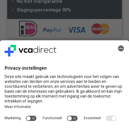
✔
Nu met startgarantie
✔
Slagingspercentage 90%
Veilig & Vertrouwd
Vragen? Bel ons gerust:
+31(0)85 0719 500
of stuur ons een e-mail
Contact
VCA Direct
Louis Braillelaan 80
2719 EK Zoetermeer