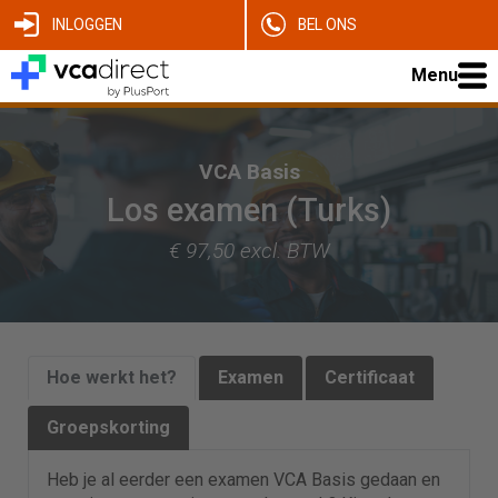
INLOGGEN
BEL ONS
Menu
VCA Basis
Los examen (Turks)
€ 97,50 excl. BTW
Hoe werkt het?
Examen
Certificaat
Groepskorting
Heb je al eerder een examen VCA Basis gedaan en