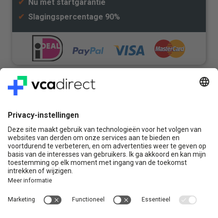
✔
Nu met startgarantie
✔
Slagingspercentage 90%
Veilig & Vertrouwd
Vragen? Bel ons gerust:
+31(0)85 0719 500
of stuur ons een e-mail
Contact
VCA Direct
Louis Braillelaan 80
2719 EK Zoetermeer