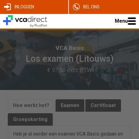
INLOGGEN
BEL ONS
Menu
VCA Basis
Los examen (Litouws)
€ 97,50 excl. BTW
Hoe werkt het?
Examen
Certificaat
Groepskorting
Heb je al eerder een examen VCA Basis gedaan en