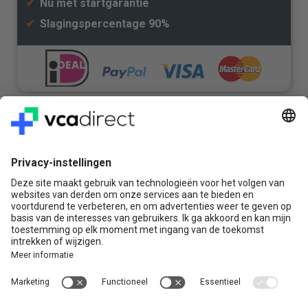
✔
Nu met startgarantie
✔
Slagingspercentage 90%
Veilig & Vertrouwd
Vragen? Bel ons gerust:
+31(0)85 0719 500
of stuur ons een e-mail
Contact
VCA Direct
Louis Braillelaan 80
2719 EK Zoetermeer