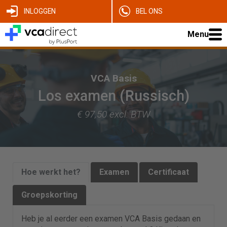
INLOGGEN
BEL ONS
Menu
VCA Basis
Los examen (Russisch)
€ 97,50 excl. BTW
Hoe werkt het?
Examen
Certificaat
Groepskorting
Heb je al eerder een examen VCA Basis gedaan en