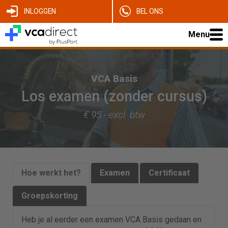
INLOGGEN
BEL ONS
Menu
VCA Basis
Los examen (zonder cursus)
€ 95.- excl. btw
Hoe werkt het?
Examen
Certificaat
Groepskorting
Heb je al eerder een examen VCA Basis gedaan en