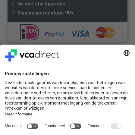
✔
Nu met startgarantie
✔
Slagingspercentage 90%
Veilig & Vertrouwd
Vragen? Bel ons gerust:
+31(0)85 0719 500
of stuur ons een e-mail
Contact
VCA Direct
Louis Braillelaan 80
2719 EK Zoetermeer