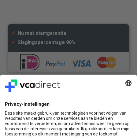
✔
Nu met startgarantie
✔
Slagingspercentage 90%
Veilig & Vertrouwd
Vragen? Bel ons gerust:
+31(0)85 0719 500
of stuur ons een e-mail
Contact