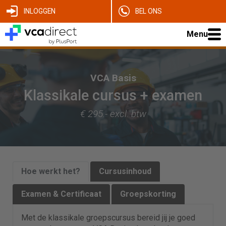
INLOGGEN
BEL ONS
Menu
VCA Basis
Klassikale cursus + examen
€ 295.- excl. btw
Hoe werkt het?
Cursusinhoud
Examen & Certificaat
Groepskorting
Met de klassikale groepscursus bereid jij je goed