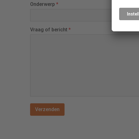
Onderwerp
*
Vraag of bericht
*