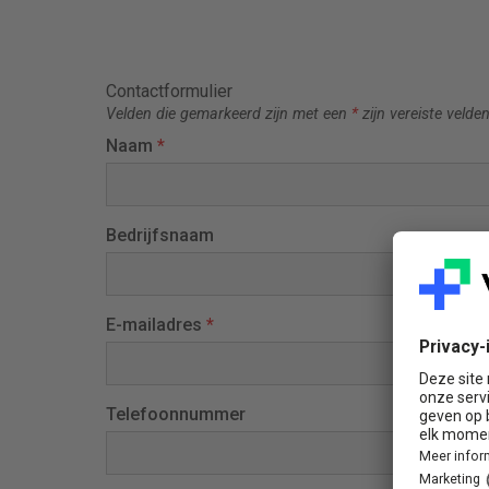
Contactformulier
Velden die gemarkeerd zijn met een
*
zijn vereiste velde
Naam
*
Bedrijfsnaam
E-mailadres
*
Telefoonnummer