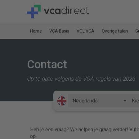
Home
VCA Basis
VOL VCA
Overige talen
G
Contact
Up-to-date volgens de VCA-regels van 2026
Heb je een vraag? We helpen je graag verder! Vul h
op.