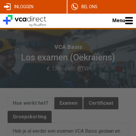
INLOGGEN
BEL ONS
Menu
VCA Basis
Los examen (Oekraïens)
€ 139.- excl. BTW
Hoe werkt het?
Examen
Certificaat
Groepskorting
Heb je al eerder een examen VCA Basis gedaan en