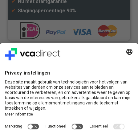
✔
Nu met startgarantie
✔
Slagingspercentage 90%
Veilig & Vertrouwd
Vragen? Bel ons gerust:
+31(0)85 0719 500
of stuur ons een e-mail
Contact
VCA Direct
Louis Braillelaan 80
2719 EK Zoetermeer