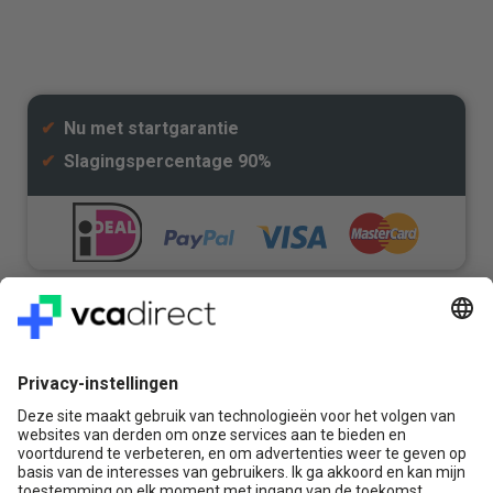
✔
Nu met startgarantie
✔
Slagingspercentage 90%
Veilig & Vertrouwd
Vragen? Bel ons gerust:
+31(0)85 0719 500
of stuur ons een e-mail