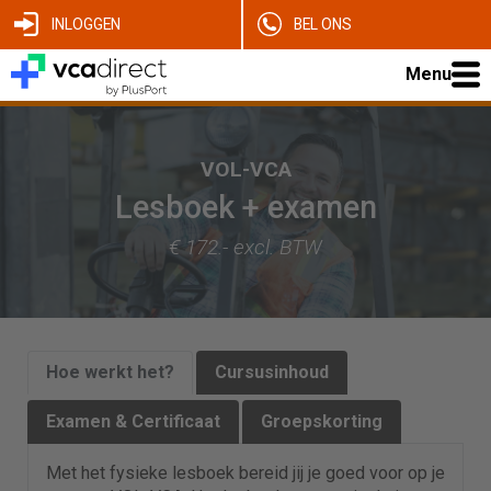
INLOGGEN
BEL ONS
Menu
VOL-VCA
Lesboek + examen
€ 172.- excl. BTW
Hoe werkt het?
Cursusinhoud
Examen & Certificaat
Groepskorting
Met het fysieke lesboek bereid jij je goed voor op je