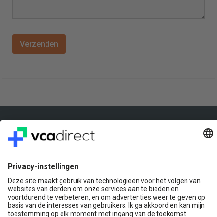
Veilig & Vertrouwd
Vragen? Bel ons gerust:
+31(0)85 0719 500
of stuur ons een e-mail
Contact
VCA Direct