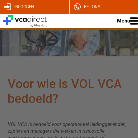
INLOGGEN
BEL ONS
Menu
Voor wie is VOL VCA
bedoeld?
VOL VCA is bedoeld voor operationeel leidinggevenden,
zzp’ers en managers die werken in risicovolle
werkomgevingen, zoals de bouw, techniek, of