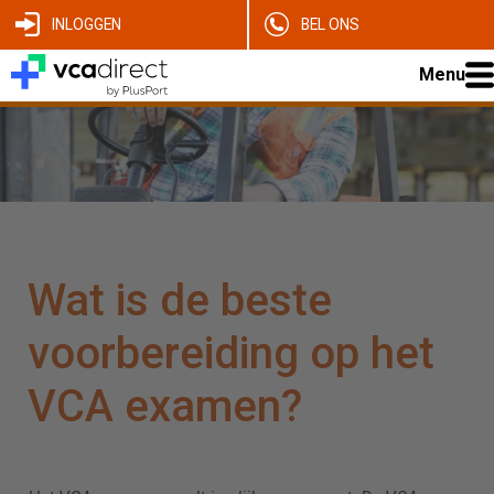
INLOGGEN
BEL ONS
Menu
Wat is de beste
voorbereiding op het
VCA examen?