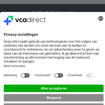
Veilig & Vertrouwd
Vragen? Bel ons gerust:
+31(0)85 0719 500
of stuur ons een e-mail
Contact
VCA Direct
Louis Braillelaan 80
2719 EK Zoetermeer
© 2026 Copyright
Algemene voorwaarden
Privacy Statement
Disclaimer