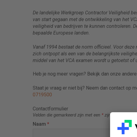
De landelijke Werkgroep Contractor Veiligheid be
van start gegaan met de ontwikkeling van het V
veiligheid van bedrijven te kunnen controleren.
bepaalde Europese landen.
Vanaf 1994 bestaat de norm officieel. Voor deze 
zich ontpopt als een van de belangrijkste veiligh
middel van het VCA examen wordt u getoetst of 
Heb je nog meer vragen? Bekijk dan onze ander
Staat je vraag er niet bij? Neem dan contact op 
0719500
Contactformulier
Velden die gemarkeerd zijn met een
*
zijn vereiste veld
Naam
*