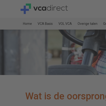
Home
VCA Basis
VOL VCA
Overige talen
G
Wat is de oorspro