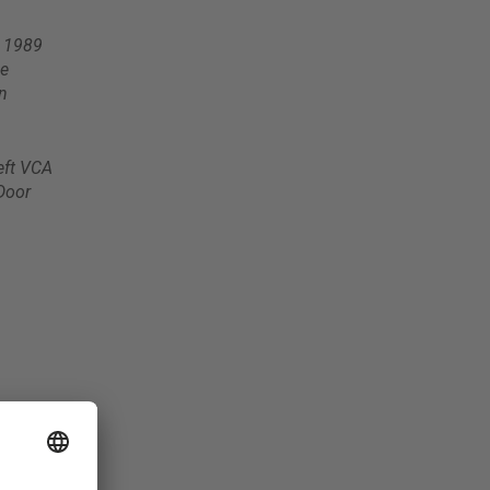
n 1989
de
n
eft VCA
 Door