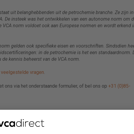
staat uit belanghebbenden uit de petrochemie branche. Ze zijn i
CA. De insteek was het ontwikkelen van een autonome norm om 
 De VCA norm voldoet ook aan Europese normen en wordt erkend i
norm gelden ook specifieke eisen en voorschriften. Sindsdien he
eidscertificeringen: in de petrochemie is het een standaardnorm.
u de kennis beheerst van de VCA norm.
e
veelgestelde vragen
.
met ons via het onderstaande formulier, of bel ons op
+31 (0)85-
en