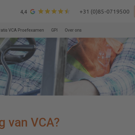
+31 (0)85-0719500
4,4
ratis VCA Proefexamen
GPI
Over ons
ng van VCA?