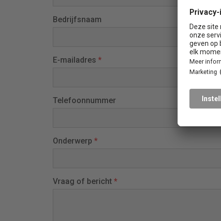
Bedrijfsnaam
E-mailadres
*
Telefoonnummer
Onderwerp
*
Vraag of bericht
*