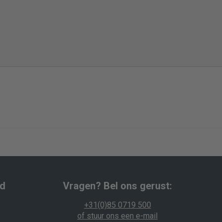
wd
Vragen? Bel ons gerust:
+31(0)85 0719 500
of stuur ons een e-mail