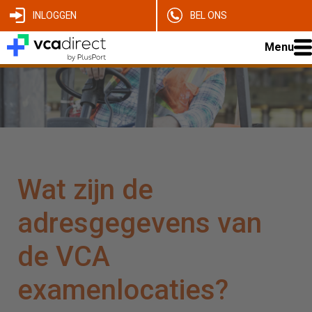
INLOGGEN
BEL ONS
Menu
Wat zijn de
adresgegevens van
de VCA
examenlocaties?