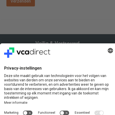
Veilig & Vertrouwd
Vragen? Bel ons gerust:
+31(0)85 0719 500
of stuur ons een e-mail
Contact
VCA Direct
Louis Braillelaan 80
2719 EK Zoetermeer