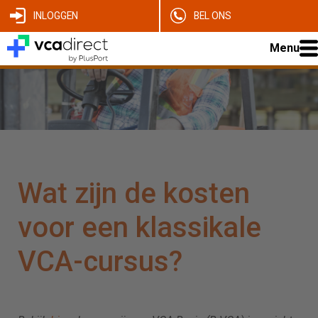
INLOGGEN
BEL ONS
Menu
Wat zijn de kosten
voor een klassikale
VCA-cursus?