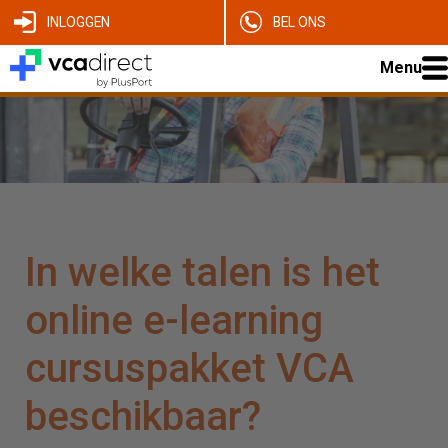
INLOGGEN
BEL ONS
Menu
In welke talen is het
online e-learning
cursuspakket VCA
beschikbaar?