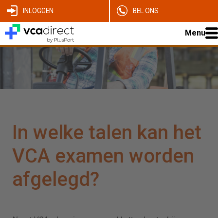
INLOGGEN
BEL ONS
Menu
In welke talen kan het
VCA examen worden
afgelegd?