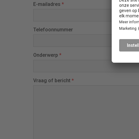
E-mailadres
*
Telefoonnummer
Onderwerp
*
Vraag of bericht
*