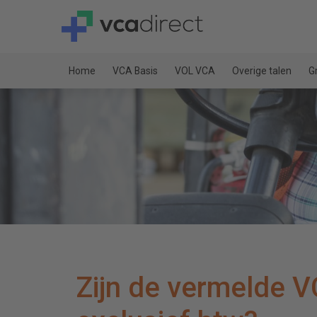
Home
VCA Basis
VOL VCA
Overige talen
G
Zijn de vermelde VC