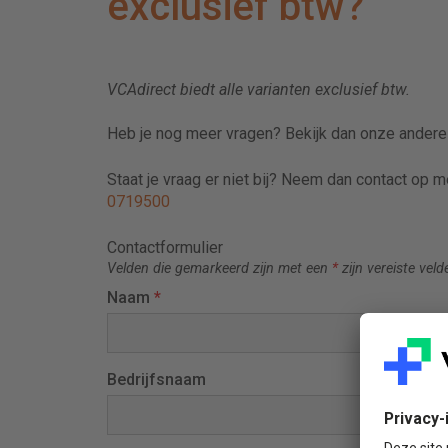
exclusief btw?
VCAdirect biedt alle varianten exclusief btw.
Heb je nog meer vragen? Bekijk dan onze ander
Staat je vraag er niet bij? Neem dan contact op 
0719500
Contactformulier
Velden die gemarkeerd zijn met een
*
zijn vereiste veld
Naam
*
Bedrijfsnaam