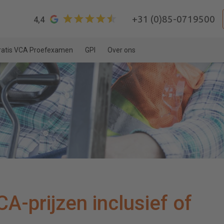
+31 (0)85-0719500
4,4
ratis VCA Proefexamen
GPI
Over ons
A-prijzen inclusief of