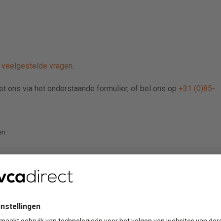
e
veelgestelde vragen
.
met ons via het onderstaande formulier, of bel ons op
+31 (0)85-
en