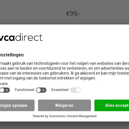
€99,-
€172,-
€159,-
€184,-
€184,-