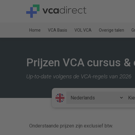
Home
VCA Basis
VOL VCA
Overige talen
G
Prijzen VCA cursus &
Up-to-date volgens de VCA-regels van 2026
Onderstaande prijzen zijn exclusief btw.