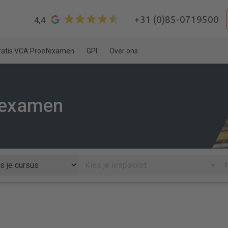
+31 (0)85-0719500
4,4
ratis VCA Proefexamen
GPI
Over ons
 examen