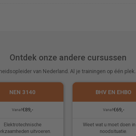
Ontdek onze andere cursussen
heidsopleider van Nederland. Al je trainingen op één plek
NEN 3140
BHV EN EHBO
€89,-
€69,-
Vanaf
Vanaf
Elektrotechnische
Weet wat u moet doen in
rkzaamheden uitvoeren.
noodsituatie.