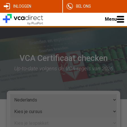
INLOGGEN
BEL ONS
Menu
VCA Certificaat checken
Up-to-date volgens de VCA-regels van 2026