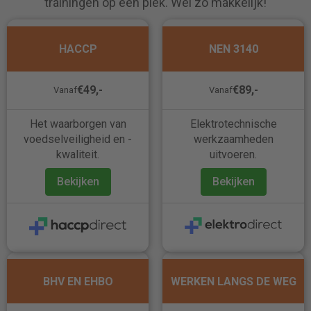
trainingen op één plek. Wel zo makkelijk!
HACCP
NEN 3140
€49,-
€89,-
Vanaf
Vanaf
Het waarborgen van
Elektrotechnische
voedselveiligheid en -
werkzaamheden
kwaliteit.
uitvoeren.
Bekijken
Bekijken
BHV EN EHBO
WERKEN LANGS DE WEG