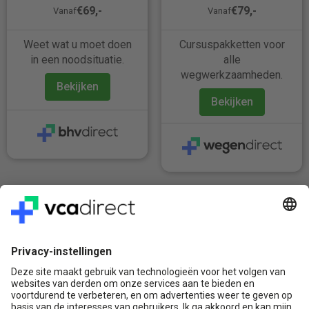
€69,-
€79,-
Vanaf
Vanaf
Weet wat u moet doen
Cursuspakketten voor
in een noodsituatie.
alle
wegwerkzaamheden.
Bekijken
Bekijken
Veilig & Vertrouwd
Vragen? Bel ons gerust:
+31(0)85 0719 500
of stuur ons een e-mail