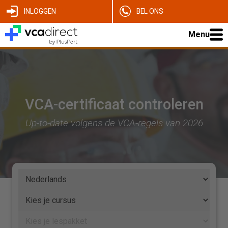
INLOGGEN
BEL ONS
Menu
VCA-certificaat controleren
Up-to-date volgens de VCA-regels van 2026