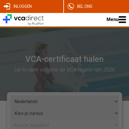
INLOGGEN
BEL ONS
Menu
VCA-certificaat halen
Up-to-date volgens de VCA-regels van 2026