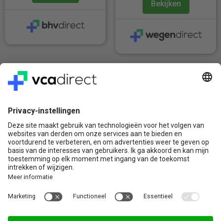
Bekijken
Veilig & Vertrouwd
Vragen? Bel ons gerust:
+31(0)85 0719 500
of stuur ons een e-mail
Contact
VCA Direct
Louis Braillelaan 80
2719 EK Zoetermeer