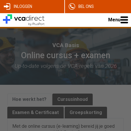
INLOGGEN
BEL ONS
Menu
VCA Basis
Online cursus + examen
Up-to-date volgens de VCA-regels van 2026
Hoe werkt het?
Cursusinhoud
Examen & Certificaat
Groepskorting
Met de online cursus (e-learning) bereid jij je goed