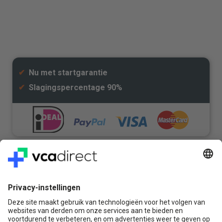
✔
Nu met startgarantie
✔
Slagingspercentage 90%
Veilig & Vertrouwd
Vragen? Bel ons gerust:
+31(0)85 0719 500