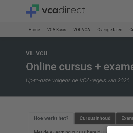
Home
VCA Basis
VOL VCA
Overige talen
G
VIL VCU
Online cursus + exam
Up-to-date volgens de VCA-regels van 2026
Hoe werkt het?
Cursusinhoud
Exam
Met de e-learning cursus bereid jij je goed voo