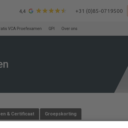
+31 (0)85-0719500
4,4
ratis VCA Proefexamen
GPI
Over ons
en
en & Certificaat
Groepskorting
r op het VIL VCU examen. Deze cursus is makkelijk te volgen op 