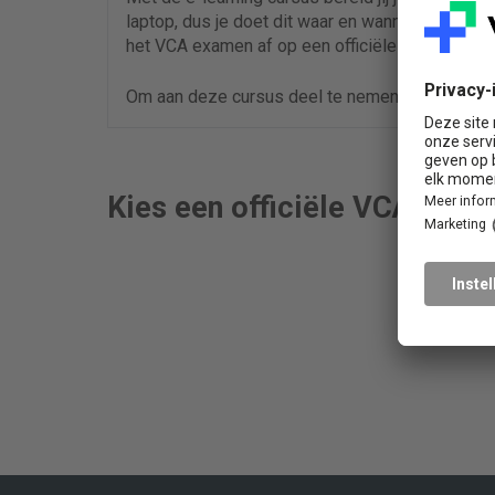
laptop, dus je doet dit waar en wanneer dit het 
het VCA examen af op een officiële locatie bij jo
Om aan deze cursus deel te nemen is geen voo
Kies een officiële VCA exam