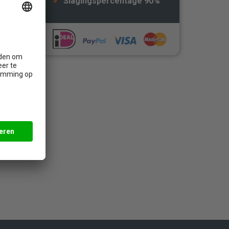
✔
Slagingspercentage 90%
e