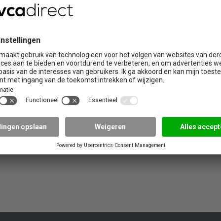
beste uitkomt. Bijvoorbeeld thuis of op het werk. Vervolgens leg j
u in de buurt. Selecteer de locatie en datum hieronder.
ropleiding nodig. De cursus heeft een VMBO/MBO-niveau.
enlocatie: