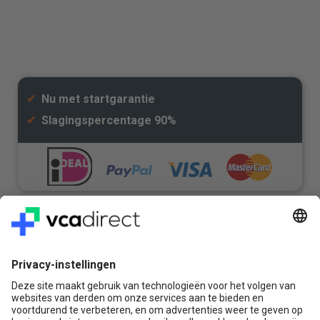
✔
Nu met startgarantie
✔
Slagingspercentage 90%
Veilig & Vertrouwd
Vragen? Bel ons gerust:
+31(0)85 0719 500