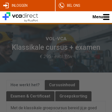
INLOGGEN
BEL ONS
Menu
VOL-VCA
Klassikale cursus + examen
€ 295.- excl. btw
Hoe werkt het?
Cursusinhoud
Examen & Certificaat
Groepskorting
Met de klassikale groepscursus bereid jij je goed