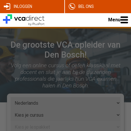
INLOGGEN
BEL ONS
Menu
De grootste VCA opleider van
Den Bosch!
Volg een online cursus of oefen klassikaal met
docent en sluit je aan bij de duizenden
professionals die jaarlijks hun VCA examen
halen in Den Bosch.