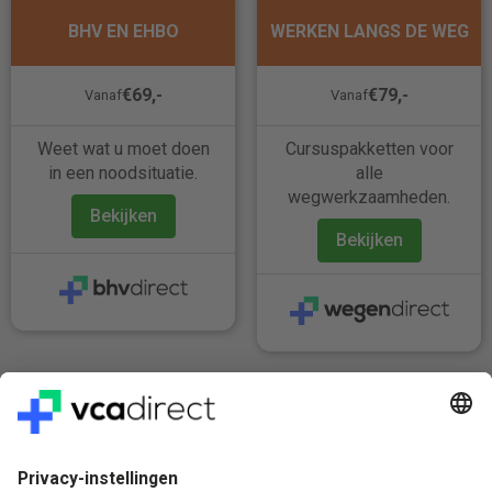
BHV EN EHBO
WERKEN LANGS DE WEG
€69,-
€79,-
Vanaf
Vanaf
Weet wat u moet doen
Cursuspakketten voor
in een noodsituatie.
alle
wegwerkzaamheden.
Bekijken
Bekijken
Veilig & Vertrouwd