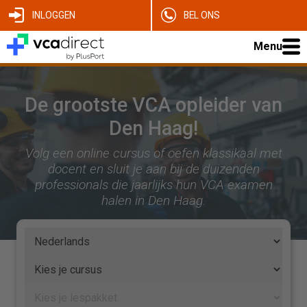
INLOGGEN
BEL ONS
Menu
De grootste VCA opleider van
Den Haag!
Volg een online cursus of oefen klassikaal met
docent en sluit je aan bij de duizenden
professionals die jaarlijks hun VCA examen
halen in Den Haag.