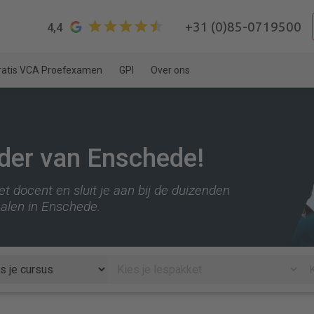
+31 (0)85-0719500
4,4
ratis VCA Proefexamen
GPI
Over ons
der van Enschede!
t docent en sluit je aan bij de duizenden
halen in Enschede.