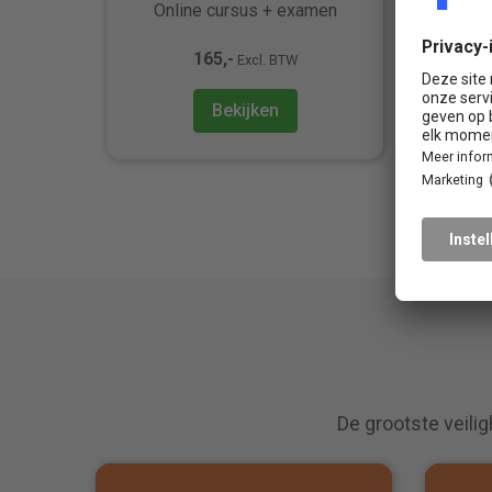
Online cursus + examen
Klass
165,-
Excl. BTW
Bekijken
De grootste veilig