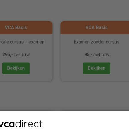
VCA Basis
VCA Basis
ikale cursus + examen
Examen zonder cursus
295,-
95,-
Excl. BTW
Excl. BTW
Bekijken
Bekijken
VOL VCA
VOL VCA