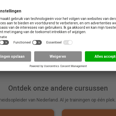
ikale cursus + examen
Examen zonder cursus
295,-
95,-
Excl. BTW
Excl. BTW
Bekijken
Bekijken
Ontdek onze andere cursussen
heidsopleider van Nederland. Al je trainingen op één plek