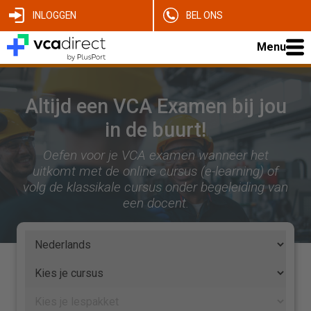
INLOGGEN
BEL ONS
Menu
Altijd een VCA Examen bij jou
in de buurt!
Oefen voor je VCA examen wanneer het
uitkomt met de online cursus (e-learning) of
volg de klassikale cursus onder begeleiding van
een docent.