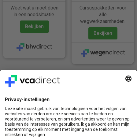
Weet wat u moet doen
Cursuspakketten voor
in een noodsituatie.
alle
wegwerkzaamheden.
Bekijken
Bekijken
Veilig & Vertrouwd
Vragen? Bel ons gerust:
+31(0)85 0719 500
of stuur ons een e-mail
Contact