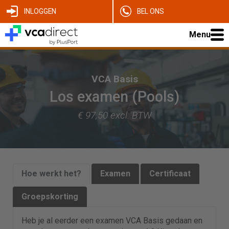
INLOGGEN
BEL ONS
Menu
VCA Basis
Los examen (Pools)
€ 97,50 excl. BTW
Hoe werkt het?
Examen
Certificaat
Groepskorting
Heb je al eerder een examen VCA Basis gedaan en