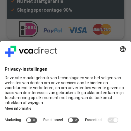
✔
Nu met startgarantie
✔
Slagingspercentage 90%
Veilig & Vertrouwd
Vragen? Bel ons gerust:
+31(0)85 0719 500
of stuur ons een e-mail
Contact
VCA Direct
Louis Braillelaan 80
2719 EK Zoetermeer