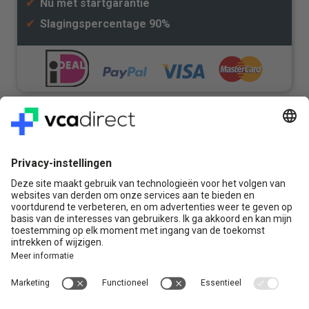
✔
Nu met startgarantie
✔
Slagingspercentage 90%
Veilig & Vertrouwd
Vragen? Bel ons gerust:
+31(0)85 0719 500
of stuur ons een e-mail
Contact
VCA Direct
Louis Braillelaan 80
2719 EK Zoetermeer