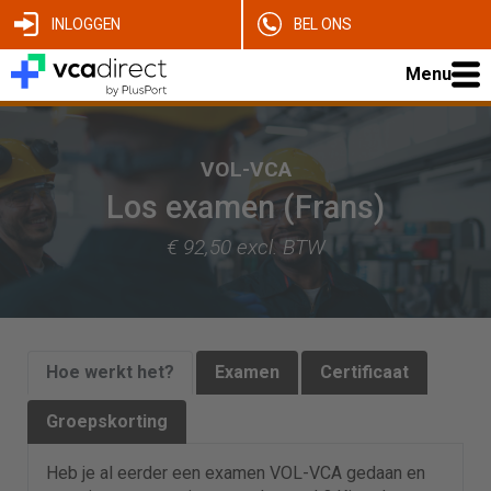
INLOGGEN
BEL ONS
Menu
VOL-VCA
Los examen (Frans)
€ 92,50 excl. BTW
Hoe werkt het?
Examen
Certificaat
Groepskorting
Heb je al eerder een examen VOL-VCA gedaan en