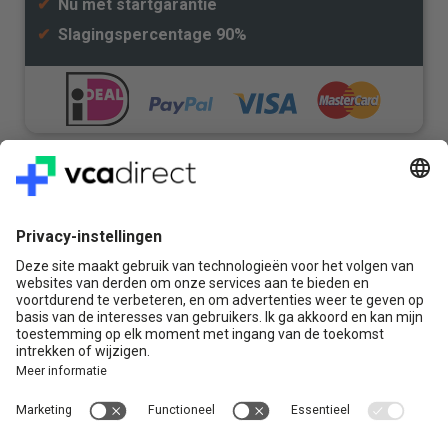
✔
Nu met startgarantie
✔
Slagingspercentage 90%
Veilig & Vertrouwd
Vragen? Bel ons gerust:
+31(0)85 0719 500
of stuur ons een e-mail
Contact
VCA Direct
Louis Braillelaan 80
2719 EK Zoetermeer