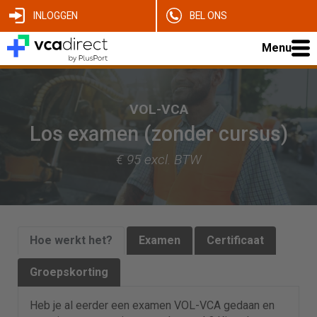
INLOGGEN
BEL ONS
Menu
VOL-VCA
Los examen (zonder cursus)
€ 95 excl. BTW
Hoe werkt het?
Examen
Certificaat
Groepskorting
Heb je al eerder een examen VOL-VCA gedaan en