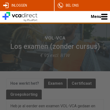
INLOGGEN
BEL ONS
Menu
VOL-VCA
Los examen (zonder cursus)
€ 95 excl. BTW
Hoe werkt het?
Examen
Certificaat
Groepskorting
Heb je al eerder een examen VOL-VCA gedaan en