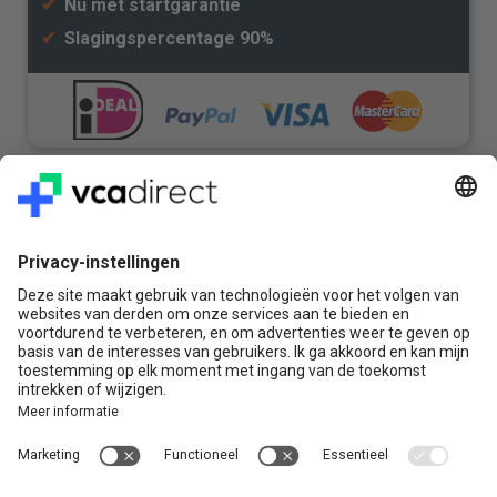
✔
Nu met startgarantie
✔
Slagingspercentage 90%
Veilig & Vertrouwd
Vragen? Bel ons gerust:
+31(0)85 0719 500
of stuur ons een e-mail
Contact
VCA Direct
Louis Braillelaan 80
2719 EK Zoetermeer