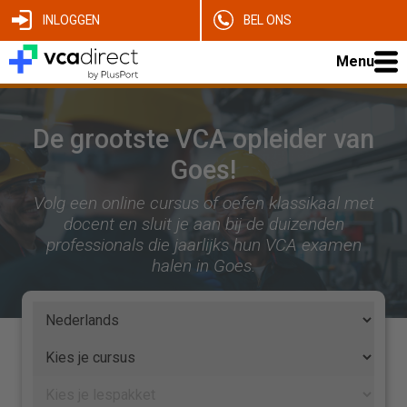
INLOGGEN
BEL ONS
Menu
De grootste VCA opleider van
Goes!
Volg een online cursus of oefen klassikaal met
docent en sluit je aan bij de duizenden
professionals die jaarlijks hun VCA examen
halen in Goes.