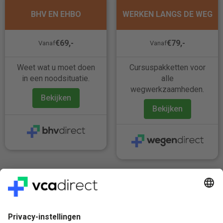
BHV EN EHBO
WERKEN LANGS DE WEG
€69,-
€79,-
Vanaf
Vanaf
Weet wat u moet doen
Cursuspakketten voor
in een noodsituatie.
alle
wegwerkzaamheden.
Bekijken
Bekijken
Veilig & Vertrouwd