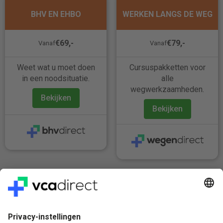
BHV EN EHBO
WERKEN LANGS DE WEG
€69,-
€79,-
Vanaf
Vanaf
Weet wat u moet doen
Cursuspakketten voor
in een noodsituatie.
alle
wegwerkzaamheden.
Bekijken
Bekijken
Veilig & Vertrouwd