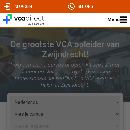
INLOGGEN
BEL ONS
Menu
De grootste VCA opleider van
Zwijndrecht!
Volg een online cursus of oefen klassikaal met
docent en sluit je aan bij de duizenden
professionals die jaarlijks hun VCA examen
halen in Zwijndrecht.