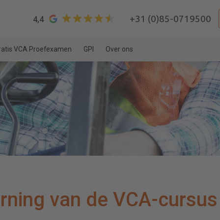
+31 (0)85-0719500
4,4
ratis VCA Proefexamen
GPI
Over ons
arning van de VCA-cursus