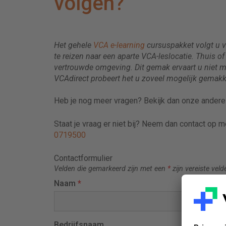
volgen?
Het gehele
VCA e-learning
cursuspakket volgt u via
te reizen naar een aparte VCA-leslocatie. Thuis 
vertrouwde omgeving. Dit gemak ervaart u niet me
VCAdirect probeert het u zoveel mogelijk gemakke
Heb je nog meer vragen? Bekijk dan onze ander
Staat je vraag er niet bij? Neem dan contact op 
0719500
Contactformulier
Velden die gemarkeerd zijn met een
*
zijn vereiste veld
Naam
*
Bedrijfsnaam