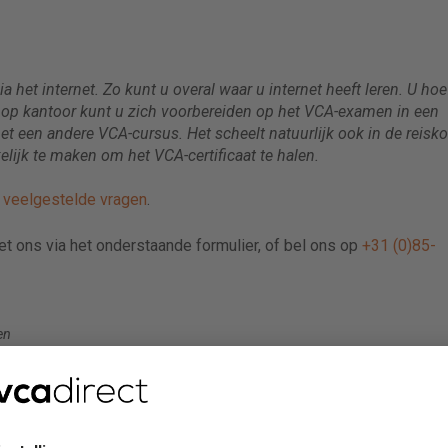
 het internet. Zo kunt u overal waar u internet heeft leren. U hoef
of op kantoor kunt u zich voorbereiden op het VCA-examen in een
t een andere VCA-cursus. Het scheelt natuurlijk ook in de reisko
lijk te maken om het VCA-certificaat te halen.
e
veelgestelde vragen
.
met ons via het onderstaande formulier, of bel ons op
+31 (0)85-
en