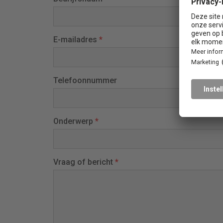
E-mailadres
*
Telefoonnummer
Onderwerp
*
Vraag of bericht
*