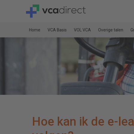
Home
VCA Basis
VOL VCA
Overige talen
G
Hoe kan ik de e-le