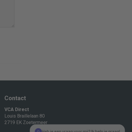
Contact
VCA Direct
Louis Braillelaan 80
2719 EK Zoetermeer
Heb je een vraag voor mij? Ik help je graag!